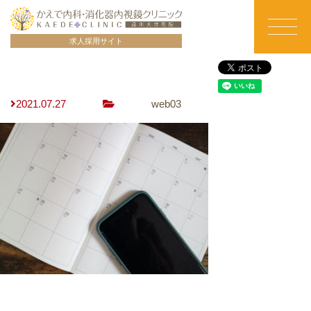
Skip
to
t
求人採用サイト
content
o
g
g
l
2021.07.27
web03
e
n
a
v
i
g
a
t
i
o
n