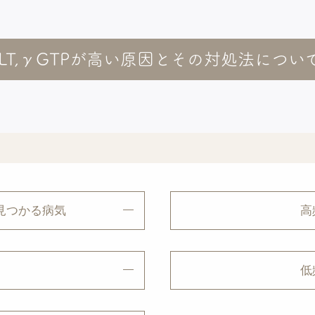
,ALT,γGTPが高い原因とその対処法につ
見つかる病気
高
度
低