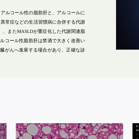
食事指導
ルダイエット
るアルコール性の脂肪肝と、アルコールに
ム（自費診療）
質異常症などの生活習慣病に合併する代謝
）、またMASLDが重症化した代謝関連脂
アルコール性脂肪肝は禁酒で大きく改善い
肝臓がんへ進展する場合があり、正確な診
診察・検査のご予約
WEB問診