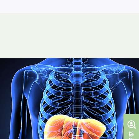
症状から探す
消化器の病気
来
胃痛
食道の病気
腹痛
胃の病気
ページ
胸焼け
腸の病気
設ページ
下痢
肛門の病気
スク検査
便秘
肝臓の病気
検査
血便
便潜血
肝機能異常