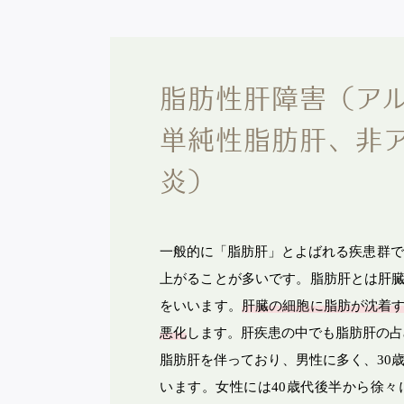
脂肪性肝障害（ア
ホーム
診療案内
単純性脂肪肝、非
医院のご紹介
内科
アクセス
消化器内
炎）
採用情報
肝臓内科
お問い合わせ
肛門内科
一般的に「脂肪肝」とよばれる疾患群です
診療報酬等についての掲示
呼吸器内
上がることが多いです。脂肪肝とは肝
スタッフブログ
内視鏡ド
をいいます。
肝臓の細胞に脂肪が沈着
医師ブログ
糖尿病内
悪化
します。肝疾患の中でも脂肪肝の占め
内視鏡内
脂肪肝を伴っており、男性に多く、30歳
健診・予
います。女性には40歳代後半から徐々