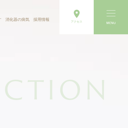
す
消化器の病気
採用情報
アクセス
ドック
病気
胃カメラ特設ページ
肛門内科
下痢
武蔵野市胃がん検診
呼吸器内科
無料大腸がん検査
内視鏡内科
肝機能異常
外来栄養食事指
NCTION