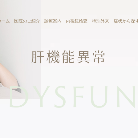
ホーム
医院のご紹介
診療案内
内視鏡検査
特別外来
症状から探
肝機能異常
かぜ外来
医師のご紹介
消化器内科
胃の病気
腹痛
大腸カメラ
脂肪肝外来
院内の様子
肝臓内科
胸焼け
内視鏡
腸の
メラ特設ページ
内視鏡ドック
肝臓の病気
血便
無料胃がんリスク検査
糖尿病内科
便潜血
 DYSFU