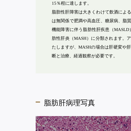
外来栄養
15％程に達します。
メディカ
脂肪性肝障害は大きくわけて飲酒によ
プログラ
は無関係で肥満や高血圧、糖尿病、脂
機能障害に伴う脂肪性肝疾患（MASLD
肪性肝炎（MASH）に分類されます。
医院案内
たしますが、MASHの場合は肝硬変や
医療法人社団 ウェルリード
断と治療、経過観察が必要です。
吉祥寺みどり内科・消化器クリニック
かえで内科・消化器内視鏡クリニック
脂肪肝病理写真