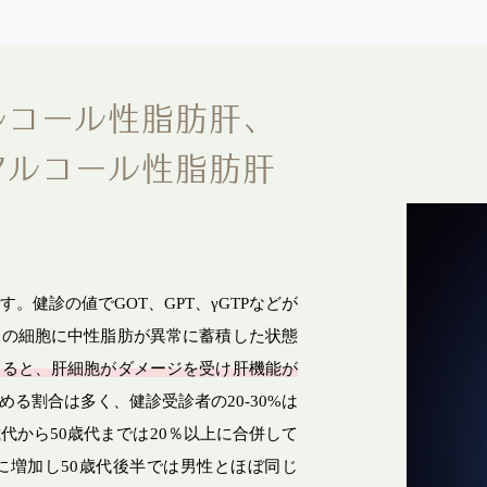
ルコール性脂肪肝、
内視鏡検査
特別外来
アルコール性脂肪肝
胃カメラ
発熱・かぜ外
科
大腸カメラ
脂肪肝外来
内視鏡ドック
胃カメラ特設
武蔵野市胃がん検診
大腸カメラ特
。健診の値でGOT、GPT、γGTPなどが
科
無料胃がんリ
臓の細胞に中性脂肪が異常に蓄積した状態
ック
無料大腸がん
すると、肝細胞がダメージを受け肝機能が
科
る割合は多く、健診受診者の20-30%は
科
代から50歳代までは20％以上に合併して
防接種
に増加し50歳代後半では男性とほぼ同じ