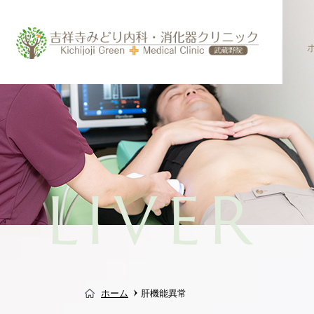
初めての方へ
内科
食道の病気
胃痛
胃カメラ
発熱・
健診・予防接種
肛門の病気
便秘
大腸カ
LIVER
メディカルダイエット
プログラム（自費診療）
ホーム
肝機能異常