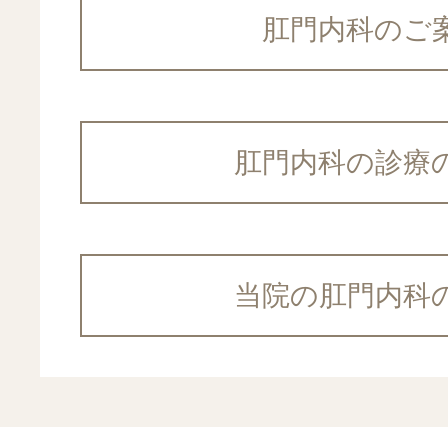
肛門内科のご
スタッフブロ
医師ブログ
肛門内科の診療
診療案内
当院の肛門内科
内視鏡検査
内科
特別外来