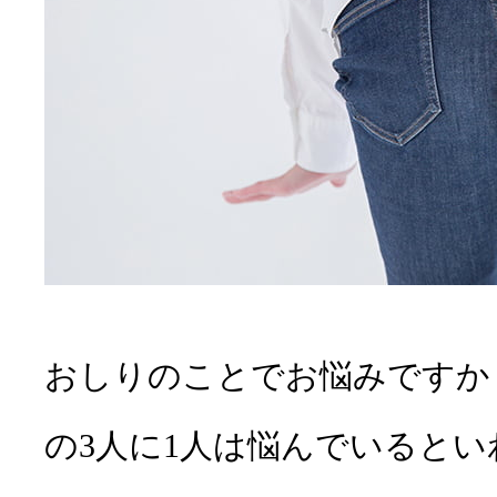
吉祥寺みどり内科・消化
胃の病気
武蔵野市胃
胸焼け
呼吸器内科
かえで内科・消化器内視
大腸カメラ
腸の病気
診察・検査のご予約
下痢
内視鏡ドッ
無料胃がん
WEB問診
肛門の病気
おしりのことでお悩みですか
便秘
糖尿病内科
の3人に1人は悩んでいると
無料大腸が