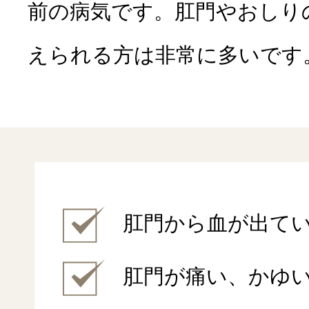
肝臓の病気
前の病気です。肛門やおしり
血便
内視鏡内科
えられる方は非常に多いです
便潜血
健診・予防
肛門から血が出て
肝機能異常
外来栄養食
肛門が痛い、かゆ