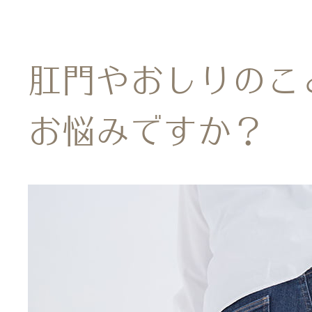
胃カメラ
症状から探
消化器内科
肛門やおしりのこ
発熱・かぜ
消化器の病
お悩みですか？
大腸カメラ
胃痛
肝臓内科
医院案内
脂肪肝外来
食道の病気
内視鏡ドッ
腹痛
医療法人社団 ウェルリー
肛門内科
胃カメラ特