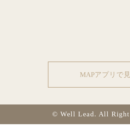
MAPアプリで
© Well Lead. All Righ