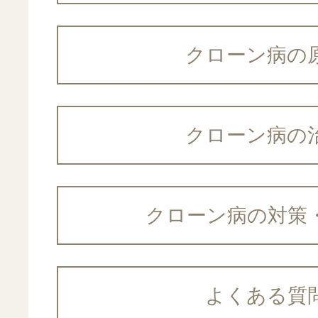
肝臓の病気
血便
内視鏡内科
クローン病の
クローン病の
便潜血
健診・予防
クローン病の対策
肝機能異常
外来栄養食
よくある質