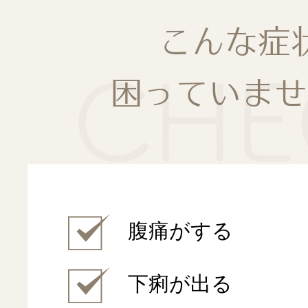
スタッフブロ
こんな症
CHE
困っていませ
医師ブログ
診療案内
内視鏡検査
腹痛がする
内科
下痢が出る
特別外来