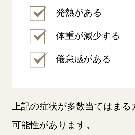
胃カメラ
発熱がある
症状から探
消化器内科
体重が減少する
発熱・かぜ
消化器の病
大腸カメラ
倦怠感がある
胃痛
肝臓内科
医院案内
脂肪肝外来
食道の病気
内視鏡ドッ
上記の症状が多数当てはまる
腹痛
医療法人社団 ウェルリー
肛門内科
可能性があります。
胃カメラ特