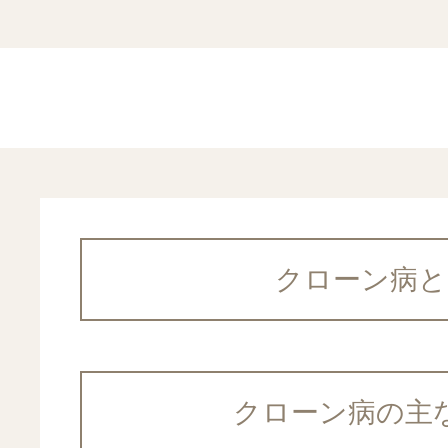
吉祥寺みどり内科・消化
胃の病気
武蔵野市胃
胸焼け
呼吸器内科
かえで内科・消化器内視
大腸カメラ
腸の病気
診察・検査のご予約
下痢
内視鏡ドッ
無料胃がん
WEB問診
クローン病と
肛門の病気
便秘
糖尿病内科
クローン病の主
無料大腸が