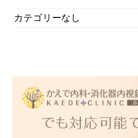
胃カメラ
カテゴリーなし
症状から探
消化器内科
発熱・かぜ
消化器の病
大腸カメラ
胃痛
肝臓内科
医院案内
脂肪肝外来
食道の病気
内視鏡ドッ
腹痛
医療法人社団 ウェルリー
肛門内科
胃カメラ特