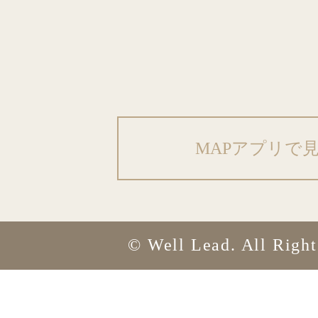
MAPアプリで
© Well Lead. All Righ