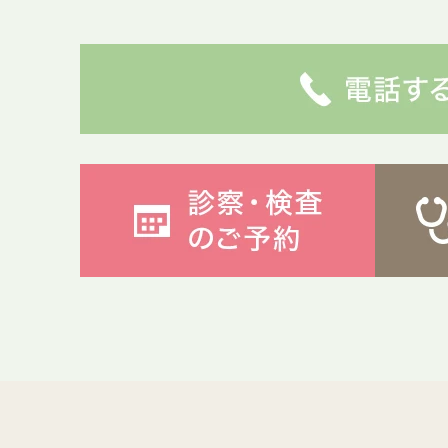
肝臓の病気
血便
内視鏡内科
便潜血
健診・予防
肝機能異常
外来栄養食