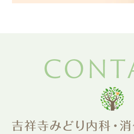
吉祥寺みどり内科・消化
胃の病気
武蔵野市胃
胸焼け
呼吸器内科
かえで内科・消化器内視
大腸カメラ
腸の病気
診察・検査のご予約
下痢
内視鏡ドッ
無料胃がん
WEB問診
肛門の病気
便秘
糖尿病内科
無料大腸が